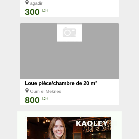
agadir
300
DH
Loue pièce/chambre de 20 m²
Oum el Meknès
800
DH