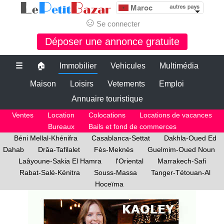
☺
Se connecter
Déposer une annonce gratuite
☰
🏠
Immobilier
Vehicules
Multimédia
Maison
Loisirs
Vetements
Emploi
Annuaire touristique
Ventes
Location
Colocations
Locations de vacances
Bureaux
Bails et fond de commerces
Béni Mellal-Khénifra
Casablanca-Settat
Dakhla-Oued Ed
Dahab
Drâa-Tafilalet
Fès-Meknès
Guelmim-Oued Noun
Laâyoune-Sakia El Hamra
l'Oriental
Marrakech-Safi
Rabat-Salé-Kénitra
Souss-Massa
Tanger-Tétouan-Al
Hoceïma