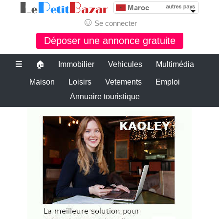
☺
Se connecter
Déposer une annonce gratuite
☰
🏠
Immobilier
Vehicules
Multimédia
Maison
Loisirs
Vetements
Emploi
Annuaire touristique