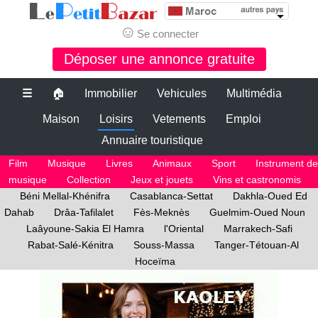
☺
Se connecter
Déposer une annonce gratuite
☰
🏠
Immobilier
Vehicules
Multimédia
Maison
Loisirs
Vetements
Emploi
Annuaire touristique
Film
Musique
Livres
Animaux
Sport
Instrument de
musique
Collection
Jeux et jouets
Vins et castronomis
Béni Mellal-Khénifra
Casablanca-Settat
Dakhla-Oued Ed
Dahab
Drâa-Tafilalet
Fès-Meknès
Guelmim-Oued Noun
Laâyoune-Sakia El Hamra
l'Oriental
Marrakech-Safi
Rabat-Salé-Kénitra
Souss-Massa
Tanger-Tétouan-Al
Hoceïma