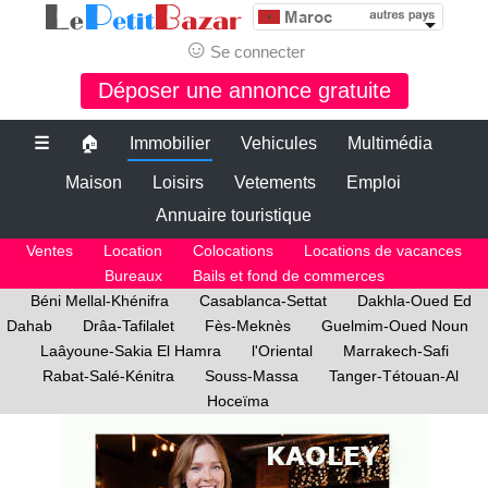
☺
Se connecter
Déposer une annonce gratuite
☰
🏠
Immobilier
Vehicules
Multimédia
Maison
Loisirs
Vetements
Emploi
Annuaire touristique
Ventes
Location
Colocations
Locations de vacances
Bureaux
Bails et fond de commerces
Béni Mellal-Khénifra
Casablanca-Settat
Dakhla-Oued Ed
Dahab
Drâa-Tafilalet
Fès-Meknès
Guelmim-Oued Noun
Laâyoune-Sakia El Hamra
l'Oriental
Marrakech-Safi
Rabat-Salé-Kénitra
Souss-Massa
Tanger-Tétouan-Al
Hoceïma