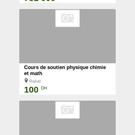
Cours de soutien physique chimie
et math
Rabat
100
DH