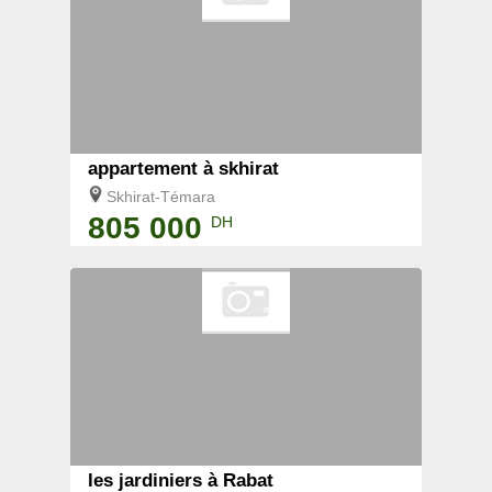
appartement à skhirat
Skhirat-Témara
805 000
DH
les jardiniers à Rabat