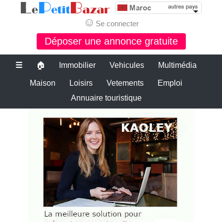
☺
Se connecter
Déposer une annonce gratuite
☰
🏠
Immobilier
Vehicules
Multimédia
Maison
Loisirs
Vetements
Emploi
Annuaire touristique