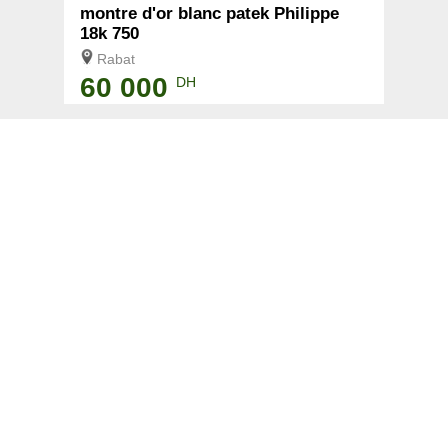
montre d'or blanc patek Philippe
18k 750
Rabat
60 000
DH
BLANCHIMENT DENTAIRE: CREST
3D WHITE LUXE WHITESTRIPS
EFFET
Rabat
450
DH