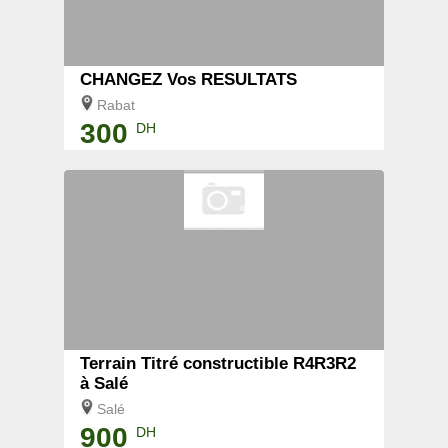
CHANGEZ Vos RESULTATS
Rabat
300
DH
Terrain Titré constructible R4R3R2
à Salé
Salé
900
DH