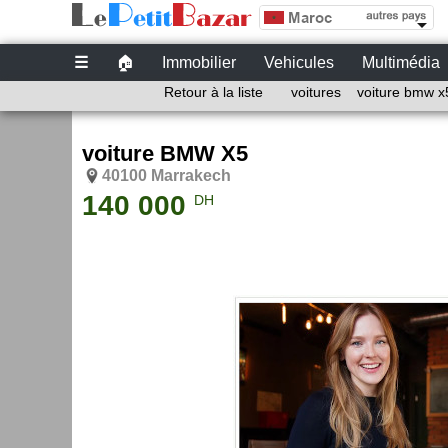
Site de petites Annonces Gratuites au Maroc | 
Petites annonces gratuites au Maroc
☰
🏠
Immobilier
Vehicules
Multimédia
Retour à la liste
voitures
voiture bmw x
voiture BMW X5
40100 Marrakech
140 000
DH