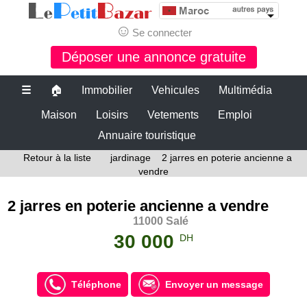
☺
Se connecter
Déposer une annonce gratuite
☰
🏠
Immobilier
Vehicules
Multimédia
Maison
Loisirs
Vetements
Emploi
Annuaire touristique
Retour à la liste
jardinage
2 jarres en poterie ancienne a
vendre
2 jarres en poterie ancienne a vendre
11000 Salé
30 000
DH
Téléphone
Envoyer un message