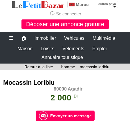
☺
Se connecter
Déposer une annonce gratuite
☰
🏠
Immobilier
Vehicules
Multimédia
Maison
Loisirs
Vetements
Emploi
Annuaire touristique
Retour à la liste
homme
mocassin loriblu
Mocassin Loriblu
80000 Agadir
2 000
DH
Envoyer un message